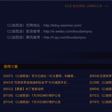
1
/
1
页;每页
30
条; 共
20
条记录.
‹
1
›
《口袋西游》官网地址：
http://kdxy.wanmei.com/
《口袋西游》新浪微博：
http://e.weibo.com/koudaixiyou
《口袋西游》腾讯微博：
http://t.qq.com/koudaixiyou
[10/27]
《口袋西游》官方已就位！灯火重明，剑啸再...
[09/18]
完美世界
[04/13]
“完美世界游戏福利狂欢节”今日感恩开启 ...
[11/08]
《口袋西
[05/11]
【重要】补丁更新说明
[08/04]
《口袋西
[07/28]
《口袋西游》7月29日例行维护公告
[07/21]
《口袋西
[07/14]
《口袋西游》7月15日例行维护公告
[07/07]
《口袋西