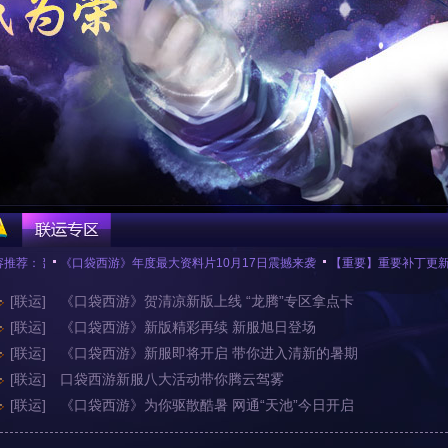
开启
容推荐：
《口袋西游》年度最大资料片10月17日震撼来袭
【重要】重要补丁更新说明
[联运]
《口袋西游》贺清凉新版上线 “龙腾”专区拿点卡
[联运]
《口袋西游》新版精彩再续 新服旭日登场
[联运]
《口袋西游》新服即将开启 带你进入清新的暑期
[联运]
口袋西游新服八大活动带你腾云驾雾
[联运]
《口袋西游》为你驱散酷暑 网通“天池”今日开启